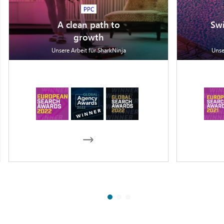
PPC
A clean path to
Sw
growth
Unsere Arbeit für SharkNinja
Unse