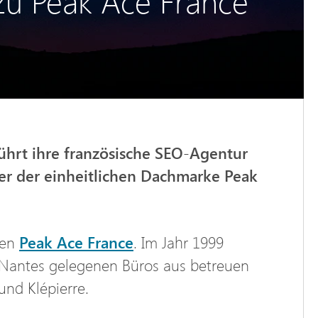
 zu Peak Ace France
hrt ihre französische SEO-Agentur
er der einheitlichen Dachmarke Peak
men
Peak Ace France
. Im Jahr 1999
d Nantes gelegenen Büros aus betreuen
und Klépierre.