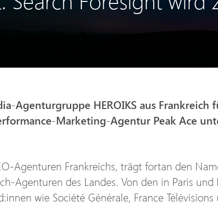
: Search Foresight wird
a-Agenturgruppe HEROIKS aus Frankreich fü
Performance-Marketing-Agentur Peak Ace unt
SEO-Agenturen Frankreichs, trägt fortan den Na
arch-Agenturen des Landes. Von den in Paris un
nnen wie Société Générale, France Télévisions 