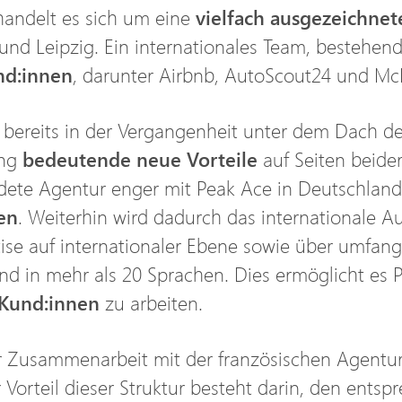
andelt es sich um eine
vielfach ausgezeichnet
 und Leipzig. Ein internationales Team, bestehend
nd:innen
, darunter Airbnb, AutoScout24 und M
bereits in der Vergangenheit unter dem Dach d
ing
bedeutende neue Vorteile
auf Seiten beide
ndete Agentur enger mit Peak Ace in Deutschlan
ten
. Weiterhin wird dadurch das internationale A
tise auf internationaler Ebene sowie über umfan
d in mehr als 20 Sprachen. Dies ermöglicht es 
 Kund:innen
zu arbeiten.
der Zusammenarbeit mit der französischen Agent
r Vorteil dieser Struktur besteht darin, den ent