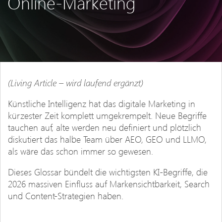
Online-Marketing
(Living Article – wird laufend ergänzt)
Künstliche Intelligenz hat das digitale Marketing in
kürzester Zeit komplett umgekrempelt. Neue Begriffe
tauchen auf, alte werden neu definiert und plötzlich
diskutiert das halbe Team über AEO, GEO und LLMO,
als wäre das schon immer so gewesen.
Dieses Glossar bündelt die wichtigsten KI-Begriffe, die
2026 massiven Einfluss auf Markensichtbarkeit, Search
und Content-Strategien haben.