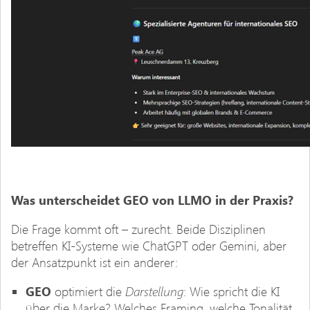
Was unterscheidet GEO von LLMO in der Praxis?
Die Frage kommt oft – zurecht. Beide Disziplinen
betreffen KI-Systeme wie ChatGPT oder Gemini, aber
der Ansatzpunkt ist ein anderer:
Darstellung
GEO
optimiert die
: Wie spricht die KI
über die Marke? Welches Framing, welche Tonalität,